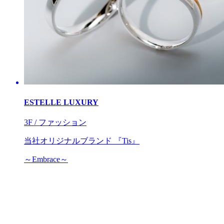
ESTELLE LUXURY
3F / ファッション
当社オリジナルブランド 『Tis』
～Embrace～