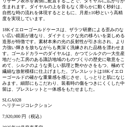
リザーブ表示を裏側に配置することで、ダイヤルに広がりが
生まれます。ダイヤルの上を音もなく滑らかに動く秒針は、
自然な時の流れを体現するとともに、月差±10秒という高精
度を実現しています。
18Kイエローゴールドケースは、ザラツ研磨による歪みのな
い広い鏡面が連なり、ダイナミックな光の移ろいを楽しめる
造形が特徴です。素材本来の光の反射性が引き出され、より
力強い輝きを放ちながらも奥深く洗練された品格を漂わせま
す。ゴールドカラーのダイヤルは、かつてシルクの一大生産
地だった工房のある諏訪地域のものづくりの歴史に敬意をこ
めて、シルクのような美しい肌理と艶やかさをもつ、極めて
繊細な放射模様に仕上げました。ブレスレットは18Kイエロ
ーゴールドの確かな重量感を感じさせ、しっとりと肌になじ
みます。細部にもこだわり、装着時の傷をつきにくくした中
留は、ブレスレットと一体感をもたせました。
SLGA028
ヘリテージコレクション
7,920,000 円（税込）