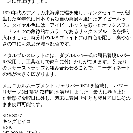
ースに仕上げました。
1950年代のアメリカ東海岸に端を発し、キングセイコーが誕
生した60年代に日本でも独自の発展を遂げたアイビールッ
ク。ダイヤル色には、アイビールックを彩ったオックスフォ
ードシャツの象徴的なカラーであるサックスブルー色を採り
入れました。時分針のルミブライトには白色を配し、爽やか
さの中にも気品が漂う配色です。
メタルブレスレットには、ダブルレバー式の簡易着脱レバー
を採用し、工具なしで簡単に付け外しができます。 別売り
のレザーストラップと組み合わせることで、コーディネート
の幅が大きく広がります。
メカニカルムーブメント キャリバー6R51を搭載し、パワー
リザーブ3日間(約72時間)を実現しました。最大に巻き上げ
た状態で金曜日に外し、週末に着用せずとも翌月曜日にその
まま使用可能です。
SDKS027
キングセイコー
KSK
242,000 円（税込）