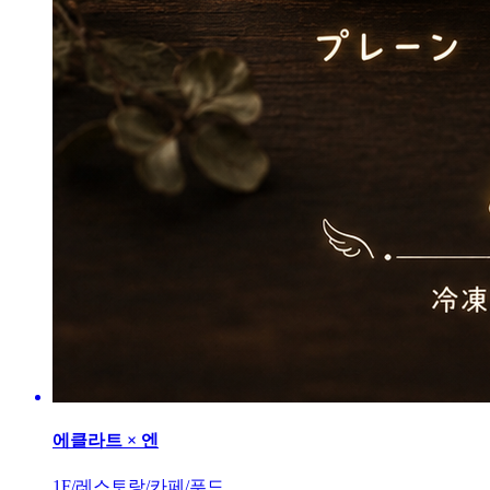
에클라트 × 엔
1F/레스토랑/카페/푸드