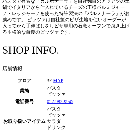
パスタで有名な「カルボナーラ」を自社独自のアツアツの土
鍋でイタリアから仕入れているチーズの王様パルミジャー
ノ・レッジャーノを使った特許製法の「パルメナーラ」がお
薦めです。 ピッツァは自社製のピザ生地を使いオーダーが
入ってから手伸ばしをしピザ専用の石窯オーブンで焼き上げ
る本格的な自慢のピッツァです。
SHOP INFO.
店舗情報
フロア
3F
MAP
パスタ
業態
ピッツァ
電話番号
052-982-9945
パスタ
ピッツァ
お取り扱いアイテム
サラダ
ドリンク