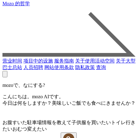
Mozo 的哲学
营业时间
项目中的设施
服务指南
关于使用活动空间
关于大型
巴士总站
人员招聘
网站使用条款
隐私政策
查询
mozoで、なにする?
こんにちは。mozo AIです。
今日は何をしますか？美味しいご飯でも食べにきませんか？
お腹すいた
駐車場情報を教えて
子供服を買いたい
トイレ行き
たい
おむつ変えたい