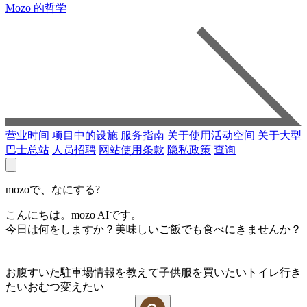
Mozo 的哲学
营业时间
项目中的设施
服务指南
关于使用活动空间
关于大型
巴士总站
人员招聘
网站使用条款
隐私政策
查询
mozoで、なにする?
こんにちは。mozo AIです。
今日は何をしますか？美味しいご飯でも食べにきませんか？
お腹すいた
駐車場情報を教えて
子供服を買いたい
トイレ行き
たい
おむつ変えたい