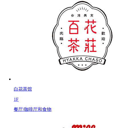
白花茶馆
1F
餐厅/咖啡厅和食物