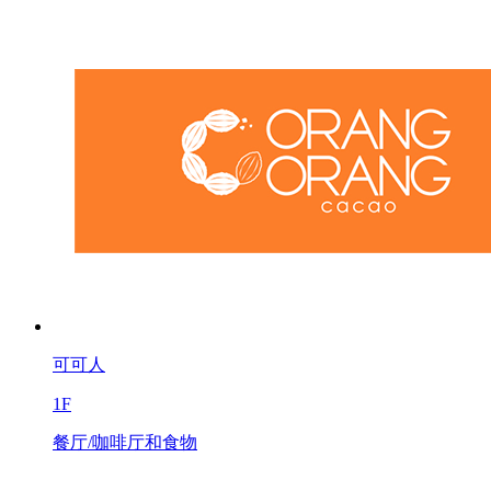
可可人
1F
餐厅/咖啡厅和食物