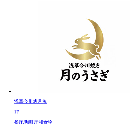
浅草今川烤月兔
1F
餐厅/咖啡厅和食物