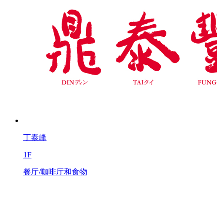
丁泰峰
1F
餐厅/咖啡厅和食物