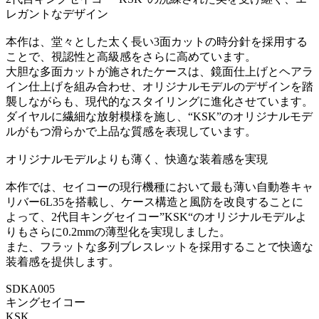
レガントなデザイン
本作は、堂々とした太く長い3面カットの時分針を採用する
ことで、視認性と高級感をさらに高めています。
大胆な多面カットが施されたケースは、鏡面仕上げとヘアラ
イン仕上げを組み合わせ、オリジナルモデルのデザインを踏
襲しながらも、現代的なスタイリングに進化させています。
ダイヤルに繊細な放射模様を施し、“KSK”のオリジナルモデ
ルがもつ滑らかで上品な質感を表現しています。
オリジナルモデルよりも薄く、快適な装着感を実現
本作では、セイコーの現行機種において最も薄い自動巻キャ
リバー6L35を搭載し、ケース構造と風防を改良することに
よって、2代目キングセイコー”KSK“のオリジナルモデルよ
りもさらに0.2mmの薄型化を実現しました。
また、フラットな多列ブレスレットを採用することで快適な
装着感を提供します。
SDKA005
キングセイコー
KSK