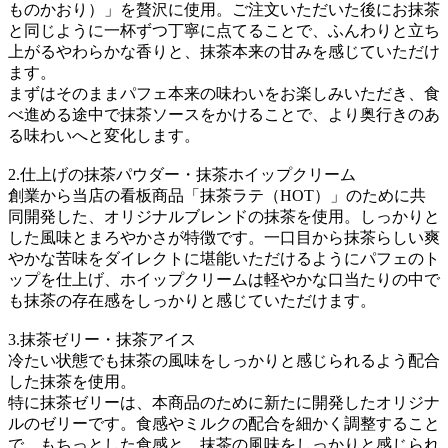
ものかおり）」を贅沢に使用。ご注文いただいた後にお抹茶
と同じように一杯ずつ丁寧に点てることで、ふんわりと立ち
上がるやわらかな香りと、抹茶本来の甘みを感じていただけ
ます。
まずはそのままパフェ本来の味わいをお楽しみいただき、食
べ進める途中で抹茶ソースをかけることで、より奥行きのあ
る味わいへと変化します。
2.仕上げの抹茶パウダー・抹茶ホイップクリーム
創業から当店の看板商品「抹茶ラテ（HOT）」のために共
同開発した、オリジナルブレンドの抹茶を使用。しっかりと
した風味とまろやかさが特徴です。一口目から抹茶らしい爽
やかな苦味をダイレクトに堪能いただけるようにパフェのト
ップを仕上げ、ホイップクリームは軽やかな口当たりの中で
も抹茶の存在感をしっかりと感じていただけます。
3.抹茶ゼリー・抹茶アイス
冷たい状態でも抹茶の風味をしっかりと感じられるよう配合
した抹茶を使用。
特に抹茶ゼリーは、本商品のために新たに開発したオリジナ
ルのゼリーです。食感やミルクの配合を細かく調整すること
で、もちっとした食感と、抹茶の風味をしっかりと感じられ