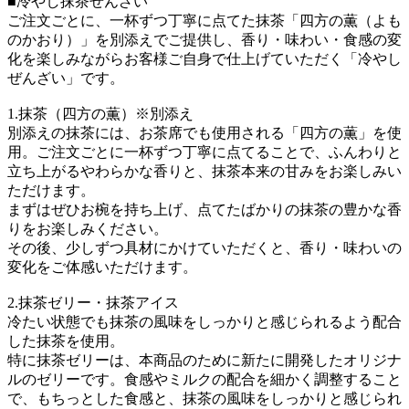
■冷やし抹茶ぜんざい
ご注文ごとに、一杯ずつ丁寧に点てた抹茶「四方の薫（よも
のかおり）」を別添えでご提供し、香り・味わい・食感の変
化を楽しみながらお客様ご自身で仕上げていただく「冷やし
ぜんざい」です。
1.抹茶（四方の薫）※別添え
別添えの抹茶には、お茶席でも使用される「四方の薫」を使
用。ご注文ごとに一杯ずつ丁寧に点てることで、ふんわりと
立ち上がるやわらかな香りと、抹茶本来の甘みをお楽しみい
ただけます。
まずはぜひお椀を持ち上げ、点てたばかりの抹茶の豊かな香
りをお楽しみください。
その後、少しずつ具材にかけていただくと、香り・味わいの
変化をご体感いただけます。
2.抹茶ゼリー・抹茶アイス
冷たい状態でも抹茶の風味をしっかりと感じられるよう配合
した抹茶を使用。
特に抹茶ゼリーは、本商品のために新たに開発したオリジナ
ルのゼリーです。食感やミルクの配合を細かく調整すること
で、もちっとした食感と、抹茶の風味をしっかりと感じられ