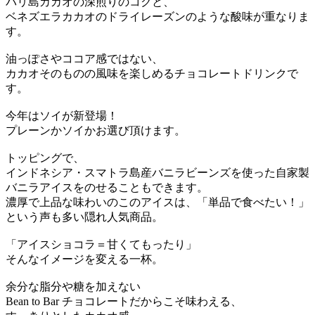
バリ島カカオの深煎りのコクと、
ベネズエラカカオのドライレーズンのような酸味が重なりま
す。
油っぽさやココア感ではない、
カカオそのものの風味を楽しめるチョコレートドリンクで
す。
今年はソイが新登場！
プレーンかソイかお選び頂けます。
トッピングで、
インドネシア・スマトラ島産バニラビーンズを使った自家製
バニラアイスをのせることもできます。
濃厚で上品な味わいのこのアイスは、「単品で食べたい！」
という声も多い隠れ人気商品。
「アイスショコラ＝甘くてもったり」
そんなイメージを変える一杯。
余分な脂分や糖を加えない
Bean to Bar チョコレートだからこそ味わえる、