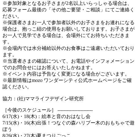
※参加対象となるお子さまが2名以上いらっしゃる場合は、
応募フォーム最後の「その他ご要望・ご相談」にてご連絡く
ださい。
※保護者さまお一人で参加者以外のお子さまをお連れになる
場合は、抱っこ紐の使用をお願いしております。お子さまが
お一人で見学できる場合は、会場外にてお待ちいただきま
す。
※会場内では水分補給以外のお食事はご遠慮いただいており
ます。
※当選者さまの確認について、お電話やインフォメーション
でのお問合せにはお答えいたしかねます。
※イベント内容は予告なく変更になる場合がございます。
※最新情報はmozo ワンダーシティ公式ホームページをご確
認ください。
協力：(社)ママライフデザイン研究所
［今後のスケジュール］ -----------------------
6/17(水)・18(木)：絵本と音のおはなし会
7/15(水)・16(木)出張！つなぐの森ハリプー木のおもちゃで遊
ぼう
8/26(水)・27(木)夏まつりごっこ