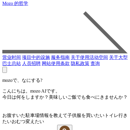
Mozo 的哲学
营业时间
项目中的设施
服务指南
关于使用活动空间
关于大型
巴士总站
人员招聘
网站使用条款
隐私政策
查询
mozoで、なにする?
こんにちは。mozo AIです。
今日は何をしますか？美味しいご飯でも食べにきませんか？
お腹すいた
駐車場情報を教えて
子供服を買いたい
トイレ行き
たい
おむつ変えたい