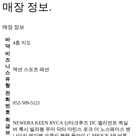
매장 정보.
매장 정보
바
4층 지도
닥
비
즈
니
액션 스포츠 패션
스
유
형
전
화
052-509-5121
번
호
취
NEWERA KEEN RVCA 산타크루즈 DC 엘리먼트 퀵실
급
버 록시 빌라봉 푸마 닥터 마틴스 로크 더 노스페이스 밴
브
나이키 레이밴 오클리 블랙 플라이 G-SHOCK SB 버튼