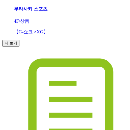
무라사키 스포츠
4F/상품
【G-쇼크 ×XG】
더 보기