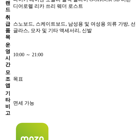
랜
디어로렐 리카 쓰리 웨더 로스트
드
취
급
스노보드, 스케이트보드, 남성용 및 여성용 의류 가방, 선
품
글라스, 모자 및 기타 액세서리, 신발
목
운
영
10:00 ～ 21:00
시
간
모
조
목표
앱
기
타
면세 가능
비
고