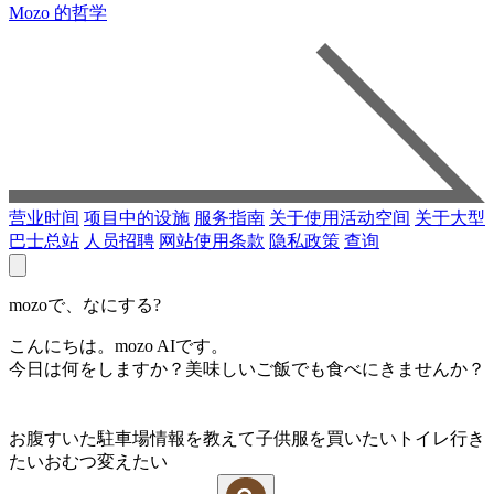
Mozo 的哲学
营业时间
项目中的设施
服务指南
关于使用活动空间
关于大型
巴士总站
人员招聘
网站使用条款
隐私政策
查询
mozoで、なにする?
こんにちは。mozo AIです。
今日は何をしますか？美味しいご飯でも食べにきませんか？
お腹すいた
駐車場情報を教えて
子供服を買いたい
トイレ行き
たい
おむつ変えたい